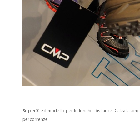
SuperX
è il modello per le lunghe distanze. Calzata am
percorrenze.