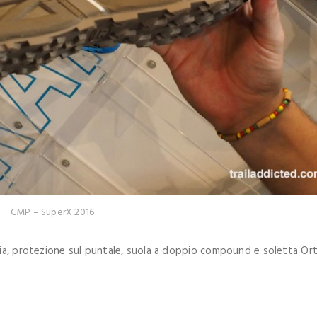
CMP – SuperX 2016
pia, protezione sul puntale, suola a doppio compound e soletta Ort