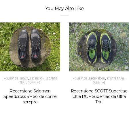
You May Also Like
HOMEPAGE
,
NEWS
,
RECENSIONI
,
SCARPE
HOMEPAGE
,
RECENSIONI
,
SCARPE TRAIL-
TRAIL-RUNNING
RUNNING
Recensione Salomon
Recensione SCOTT Supertrac
Speedcross 5 – Solide come
Ultra RC – Supertrac da Ultra
sempre
Trail