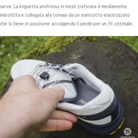
serve. La linguetta anch’essa in mesh traforata è mediamente
imbottita e collegata alla tomaia da un manicotto elasticizzato
che la tiene in posizione avvolgendo il piede per un fit ottimale.