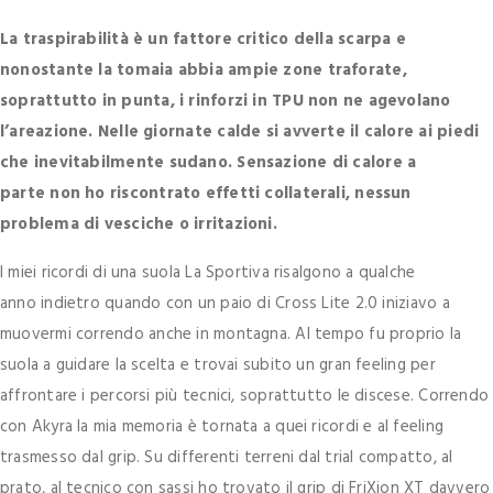
La traspirabilità è un fattore critico della scarpa e
nonostante la tomaia abbia ampie zone traforate,
soprattutto in punta, i rinforzi in TPU non ne agevolano
l’areazione. Nelle giornate calde si avverte il calore ai piedi
che inevitabilmente sudano. Sensazione di calore a
parte non ho riscontrato effetti collaterali, nessun
problema di vesciche o irritazioni.
I miei ricordi di una suola La Sportiva risalgono a qualche
anno indietro quando con un paio di Cross Lite 2.0 iniziavo a
muovermi correndo anche in montagna. Al tempo fu proprio la
suola a guidare la scelta e trovai subito un gran feeling per
affrontare i percorsi più tecnici, soprattutto le discese. Correndo
con Akyra la mia memoria è tornata a quei ricordi e al feeling
trasmesso dal grip. Su differenti terreni dal trial compatto, al
prato, al tecnico con sassi ho trovato il grip di FriXion XT davvero