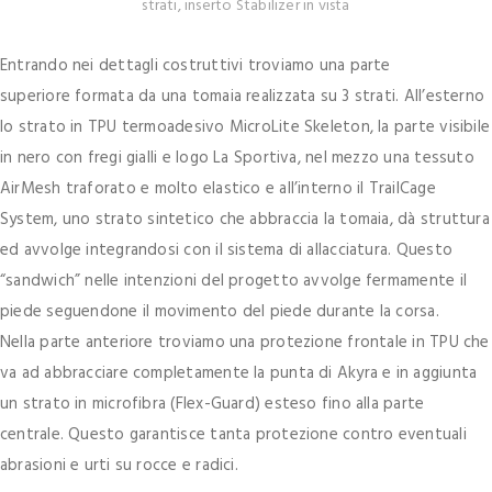
strati, inserto Stabilizer in vista
Entrando nei dettagli costruttivi troviamo una parte
superiore formata da una tomaia realizzata su 3 strati. All’esterno
lo strato in TPU termoadesivo MicroLite Skeleton, la parte visibile
in nero con fregi gialli e logo La Sportiva, nel mezzo una tessuto
AirMesh traforato e molto elastico e all’interno il TrailCage
System, uno strato sintetico che abbraccia la tomaia, dà struttura
ed avvolge integrandosi con il sistema di allacciatura. Questo
“sandwich” nelle intenzioni del progetto avvolge fermamente il
piede seguendone il movimento del piede durante la corsa.
Nella parte anteriore troviamo una protezione frontale in TPU che
va ad abbracciare completamente la punta di Akyra e in aggiunta
un strato in microfibra (Flex-Guard) esteso fino alla parte
centrale. Questo garantisce tanta protezione contro eventuali
abrasioni e urti su rocce e radici.