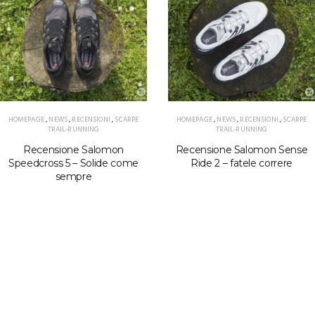
HOMEPAGE
,
NEWS
,
RECENSIONI
,
SCARPE
HOMEPAGE
,
NEWS
,
RECENSIONI
,
SCARPE
TRAIL-RUNNING
TRAIL-RUNNING
Recensione Salomon
Recensione Salomon Sense
Speedcross 5 – Solide come
Ride 2 – fatele correre
sempre