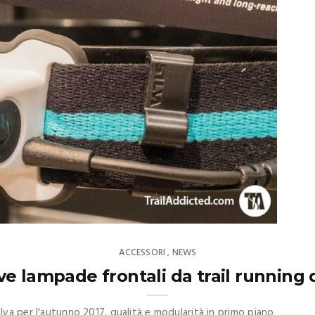
ACCESSORI
NEWS
,
e lampade frontali da trail running 
va per l'autunno 2017, qualità e modularità in primo piano