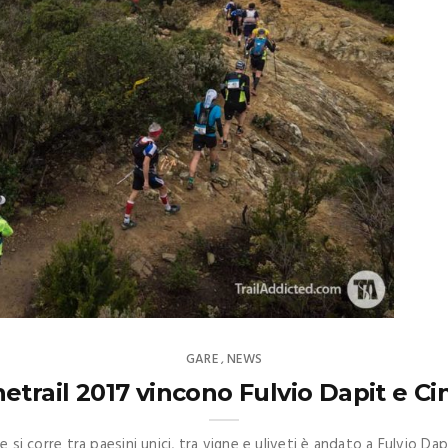
GARE
NEWS
,
hetrail 2017 vincono Fulvio Dapit e Ci
 si corre tra paesini unici, tra vigne e uliveti è andato a Fulvio Dap